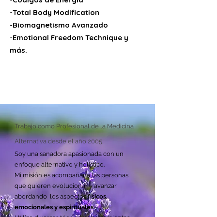
-Total Body Modification
-Biomagnetismo Avanzado
-Emotional Freedom Technique y
más.
Trabajo como Profesional de la Medicina
Alternativa desde el año 2005.
Soy una sanadora apasionada con un
enfoque alternativo y holístico.
Mi misión es acompañar a las personas
que quieren evolucionar y avanzar,
abordando los aspectos
físicos,
emocionales y espirituales.