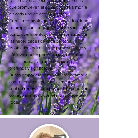
Utilizo diversas técnicas y herramientas
que promueven el equilibrio y la armonía
en cada uno de estos aspectos.
Creo firmemente que cada individuo tiene
su propio camino y potencial de sanación,
por lo que mi enfoque es personalizado a
las necesidades de cada persona.
Mi objetivo es facilitar un proceso fluído y
efectivo, que le permite a cada persona
experimentar una transformación
profunda y significativa.
Busco empoderar a mis clientes a tomar el
control de su bienestar y a encontrar un
sentido renovado de propósito y conexión
consigo mismos y con el mundo que les
rodea.