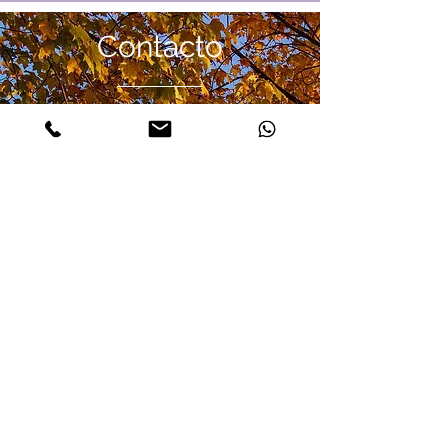
Contacto
M E X I C O
55-5409-0425
thehealingplacemx@gmail.com